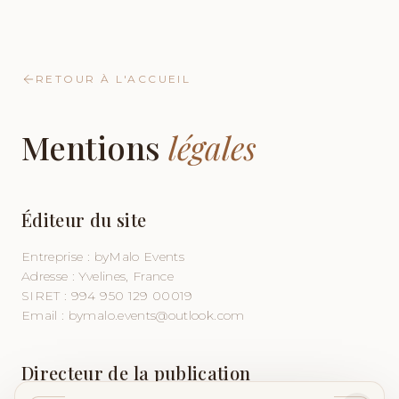
RETOUR À L'ACCUEIL
Mentions
légales
Éditeur du site
Entreprise : byMalo Events
Adresse : Yvelines, France
SIRET : 994 950 129 00019
Email : bymalo.events@outlook.com
Directeur de la publication